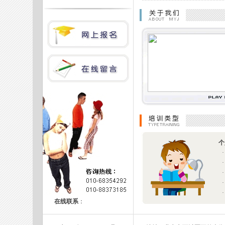
个
·
·
·
·
·
在线联系
：